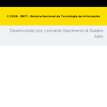
© 2026 - RNTI - Revista Nacional da Tecnologia da Informação
Desenvolvido por:
Leonardo Nascimento
& Giuliano
Saito