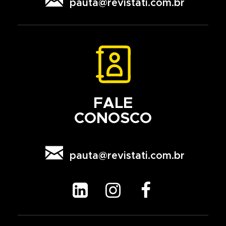
pauta@revistati.com.br
FALE
CONOSCO

pauta@revistati.com.br


