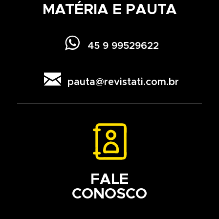
MATÉRIA E PAUTA

45 9 99529622

pauta@revistati.com.br
FALE
CONOSCO