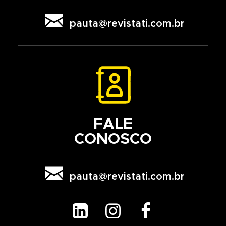

pauta@revistati.com.br
FALE
CONOSCO

pauta@revistati.com.br


