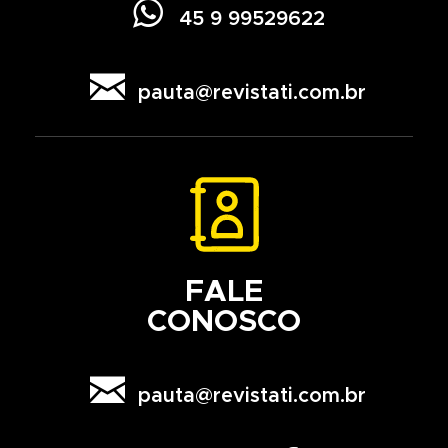

45 9 99529622

pauta@revistati.com.br
FALE
CONOSCO

pauta@revistati.com.br