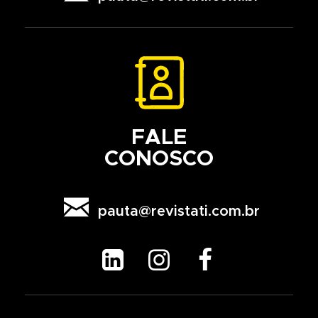
FALE
CONOSCO

pauta@revistati.com.br


