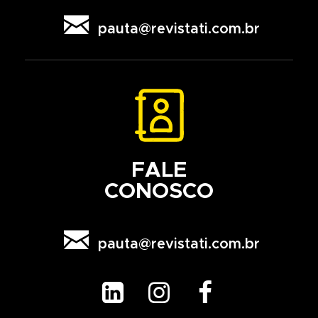

pauta@revistati.com.br
FALE
CONOSCO

pauta@revistati.com.br


