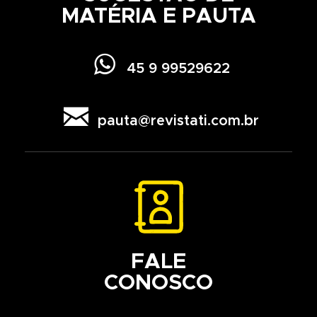
MATÉRIA E PAUTA

45 9 99529622

pauta@revistati.com.br
FALE
CONOSCO