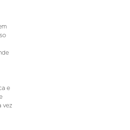
dem
sso
onde
ca e
ue
a vez