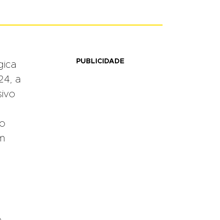
PUBLICIDADE
gica
24, a
sivo
do
om