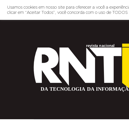
Usamos cookies em nosso site para oferecer a você a experiência
clicar em “Aceitar Todos”, você concorda com o uso de TODOS 