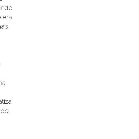
tindo
elera
ais
s
ma
tiza
ndo