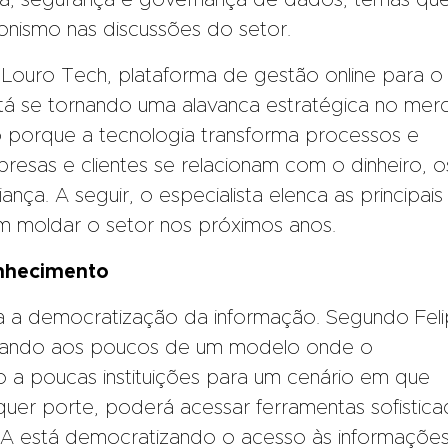
cia, segurança e governança de dados, temas qu
ismo nas discussões do setor.
 Louro Tech, plataforma de gestão online para o
stá se tornando uma alavanca estratégica no me
sso porque a tecnologia transforma processos e
esas e clientes se relacionam com o dinheiro, o
ça. A seguir, o especialista elenca as principais
m moldar o setor nos próximos anos.
nhecimento
a a democratização da informação. Segundo Fel
grando aos poucos de um modelo onde o
to a poucas instituições para um cenário em que
uer porte, poderá acessar ferramentas sofistica
 IA está democratizando o acesso às informaçõe