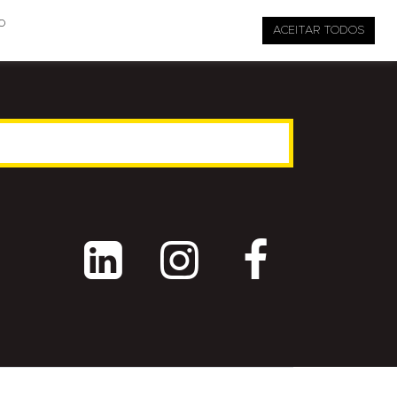

pauta@revistati.com.br
o
ACEITAR TODOS


