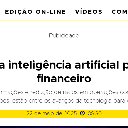
EDIÇÃO ON-LINE
VÍDEOS
COM
Publicidade
 inteligência artificia
financeiro
ormações e redução de riscos em operações co
ções, estão entre os avanços da tecnologia para 

22 de maio de 2025
08:30