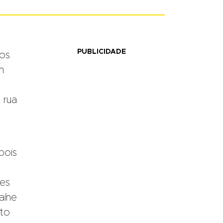
PUBLICIDADE
os
m
 rua
pois
des
aíne
ito