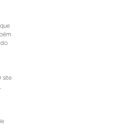
 que
mbém
ido
 site
,
de