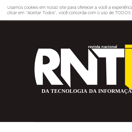
Usamos cookies em nosso site para oferecer a você a experiência
clicar em “Aceitar Todos”, você concorda com o uso de TODOS 