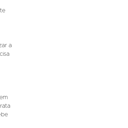
ite
zar a
cisa
sem
rata
ebe