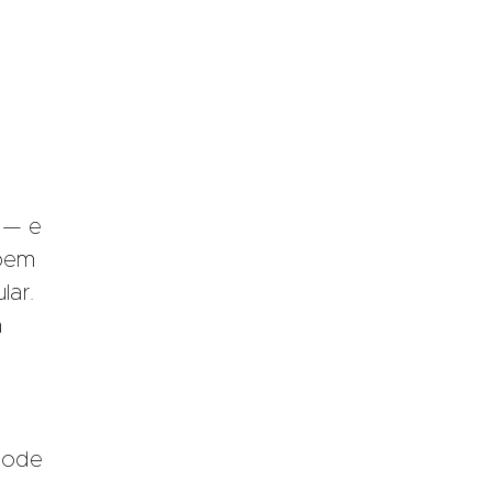
 — e
 bem
lar.
á
pode