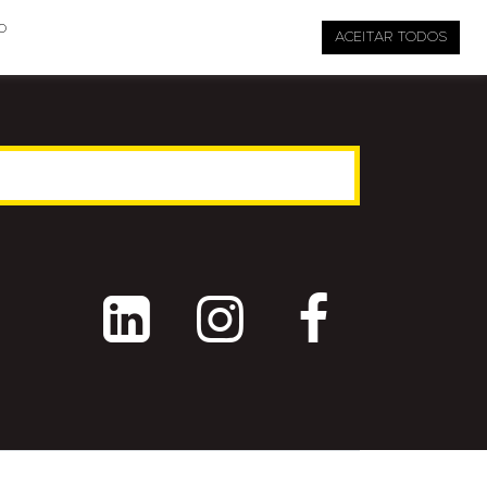

pauta@revistati.com.br
o
ACEITAR TODOS


