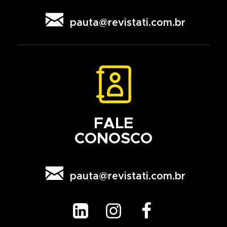

pauta@revistati.com.br
FALE
CONOSCO

pauta@revistati.com.br


