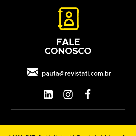
FALE
CONOSCO

pauta@revistati.com.br


