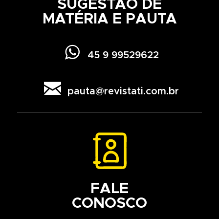
SUGESTÃO DE
MATÉRIA E PAUTA

45 9 99529622

pauta@revistati.com.br
FALE
CONOSCO