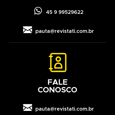

45 9 99529622

pauta@revistati.com.br
FALE
CONOSCO

pauta@revistati.com.br