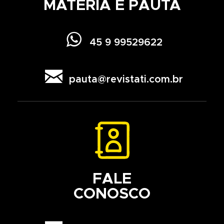
MATÉRIA E PAUTA

45 9 99529622

pauta@revistati.com.br
FALE
CONOSCO