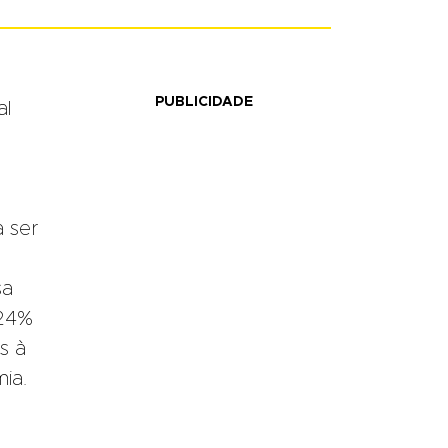
PUBLICIDADE
al
a ser
sa
 24%
s à
ia.