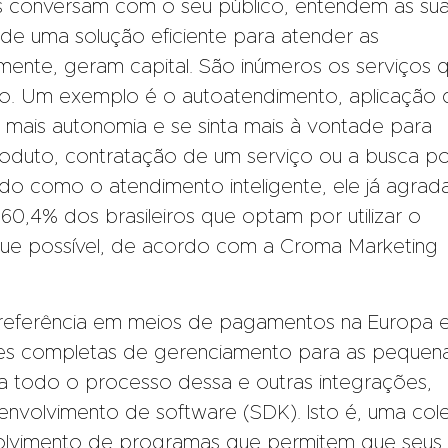
las conversam com o seu público, entendem as su
de uma solução eficiente para atender as
ente, geram capital. São inúmeros os serviços 
o. Um exemplo é o autoatendimento, aplicação 
a mais autonomia e se sinta mais à vontade para
roduto, contratação de um serviço ou a busca p
o como o atendimento inteligente, ele já agrad
60,4% dos brasileiros que optam por utilizar o
ue possível, de acordo com a Croma Marketing
h referência em meios de pagamentos na Europa 
ões completas de gerenciamento para as pequen
ta todo o processo dessa e outras integrações,
senvolvimento de software (SDK). Isto é, uma co
olvimento de programas que permitem que seus