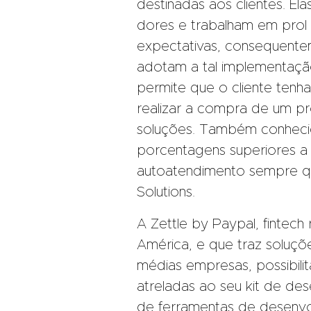
destinadas aos clientes. E
dores e trabalham em prol 
expectativas, consequentem
adotam a tal implementaçã
permite que o cliente tenh
realizar a compra de um p
soluções. Também conhecid
porcentagens superiores a 
autoatendimento sempre q
Solutions.
A Zettle by Paypal, fintec
América, e que traz soluç
médias empresas, possibili
atreladas ao seu kit de de
de ferramentas de desenv