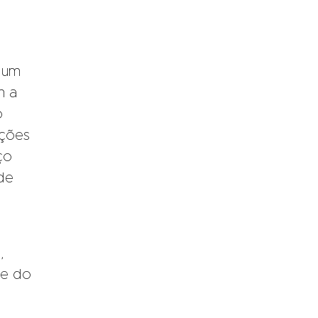
a um
m a
o
ações
ço
de
,
de do