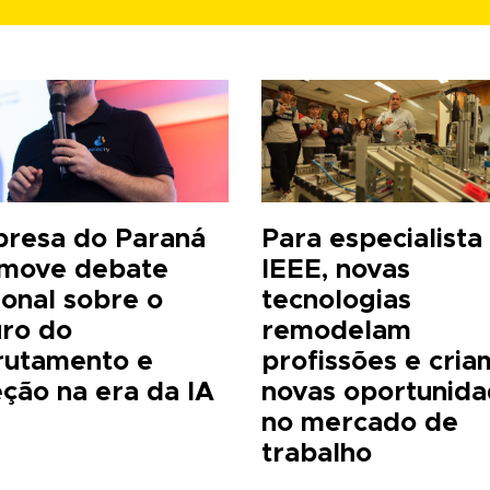
resa do Paraná
Para especialista
move debate
IEEE, novas
ional sobre o
tecnologias
uro do
remodelam
rutamento e
profissões e cria
eção na era da IA
novas oportunid
no mercado de
trabalho