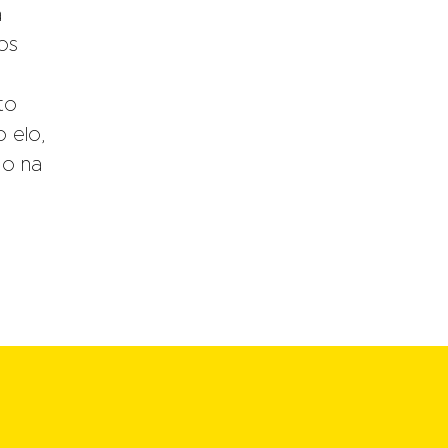
a
os
to
 elo,
do na