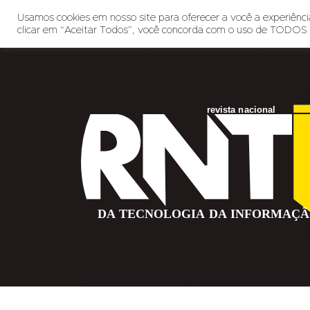
Usamos cookies em nosso site para oferecer a você a experiência
clicar em “Aceitar Todos”, você concorda com o uso de TODOS 