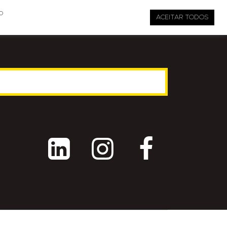

pauta@revistati.com.br
o
ACEITAR TODOS


