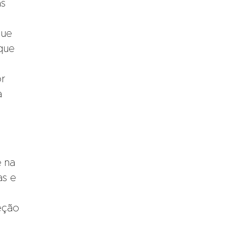
as
que
que
or
a
e na
as e
leção