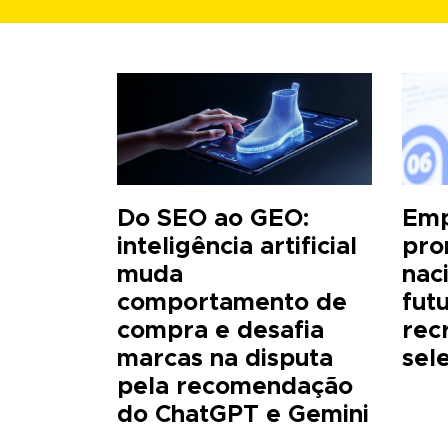
Do SEO ao GEO:
Emp
inteligência artificial
pro
muda
nac
comportamento de
fut
compra e desafia
rec
marcas na disputa
sel
pela recomendação
do ChatGPT e Gemini