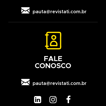

pauta@revistati.com.br
FALE
CONOSCO

pauta@revistati.com.br


