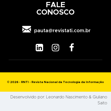
FALE
CONOSCO

pauta@revistati.com.br



© 2026 - RNTI - Revista Nacional da Tecnologia da Informação
Desenvolvido por:
Leonardo Nascimento
& Giuliano
Saito