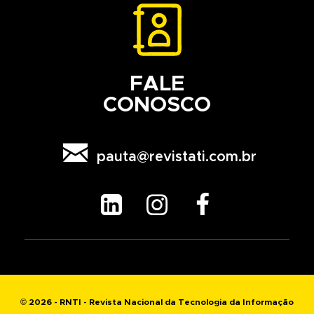
FALE
CONOSCO

pauta@revistati.com.br



© 2026 - RNTI - Revista Nacional da Tecnologia da Informação