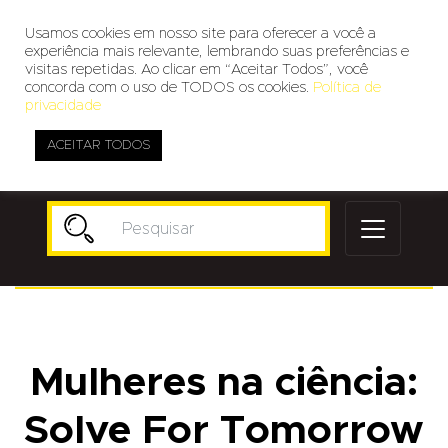
Usamos cookies em nosso site para oferecer a você a
experiência mais relevante, lembrando suas preferências e
visitas repetidas. Ao clicar em “Aceitar Todos”, você
concorda com o uso de TODOS os cookies.
Política de
privacidade
ACEITAR TODOS
Publicidade
Mulheres na ciência:
Solve For Tomorrow