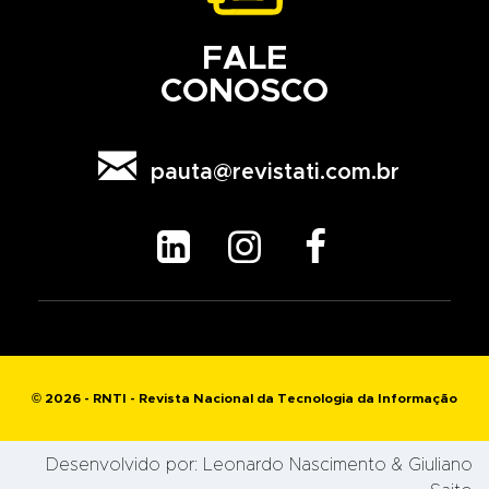
FALE
CONOSCO

pauta@revistati.com.br



© 2026 - RNTI - Revista Nacional da Tecnologia da Informação
Desenvolvido por:
Leonardo Nascimento
& Giuliano