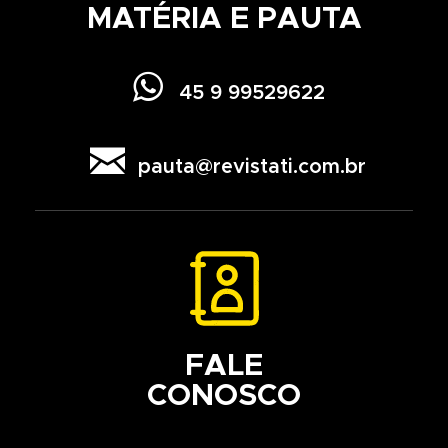
MATÉRIA E PAUTA

45 9 99529622

pauta@revistati.com.br
FALE
CONOSCO