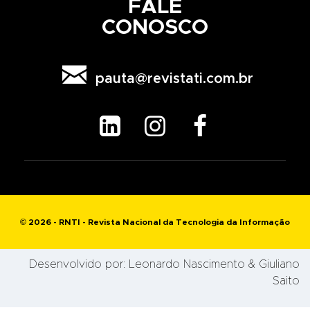
FALE
CONOSCO

pauta@revistati.com.br



© 2026 - RNTI - Revista Nacional da Tecnologia da Informação
Desenvolvido por:
Leonardo Nascimento
& Giuliano
Saito