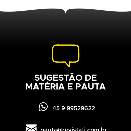
SUGESTÃO DE
MATÉRIA E PAUTA

45 9 99529622

pauta@revistati.com.br