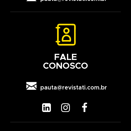
FALE
CONOSCO

pauta@revistati.com.br


