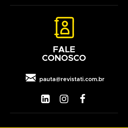
FALE
CONOSCO

pauta@revistati.com.br


