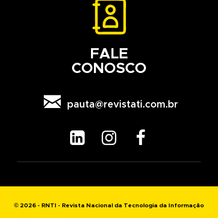
FALE
CONOSCO

pauta@revistati.com.br



© 2026 - RNTI - Revista Nacional da Tecnologia da Informação